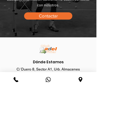
con nosotros.
Contactar
Dónde Estamos
C/ Duero 8, Sector A1, Urb. Almacenes
37184 Villares de la Reina
Salamanca
Tel.
923 228 534
Mov.
+34 669 399 616
Horario
Lunes a Viernes: 09:00-23:00
Sábados y Domingos: 09:30-21:00